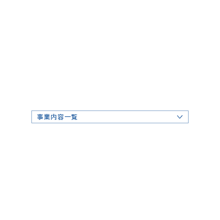
事業内容一覧
感染症対策ソリューション▾
サンクリーンの強み▾
点検〜作業までの流れ▾