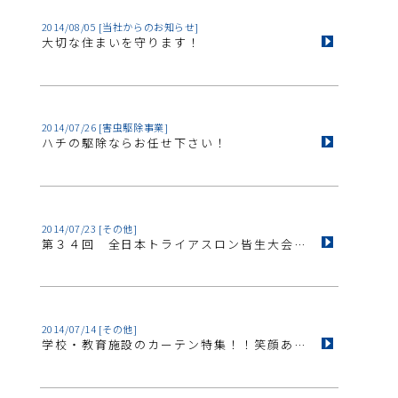
2014/08/05
[当社からのお知らせ]
大切な住まいを守ります！
2014/07/26
[害虫駆除事業]
ハチの駆除ならお任せ下さい！
2014/07/23
[その他]
第３４回 全日本トライアスロン皆生大会 ＜0005＞
2014/07/14
[その他]
学校・教育施設のカーテン特集！！笑顔あふれる環境づくりにご活用下さい ＜0004＞