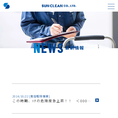
NEWS
最新情報
2014/10/22
[害虫駆除事業]
この時期、ﾊﾁの危険度急上昇！！ ＜0008＞