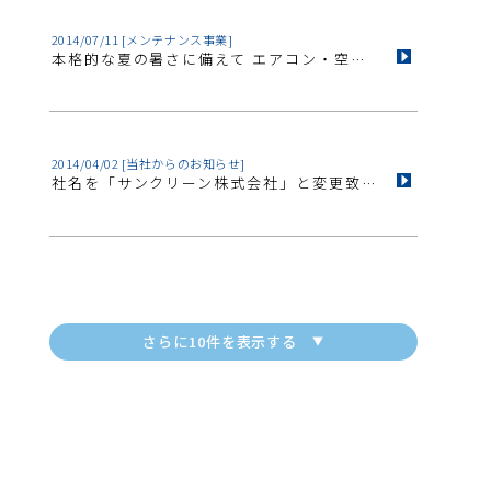
2014/07/11
[メンテナンス事業]
本格的な夏の暑さに備えて エアコン・空調機 の「点検・掃除」を行い、綺麗な空気を吸いませんか？＜0003＞
2014/04/02
[当社からのお知らせ]
社名を「サンクリーン株式会社」と変更致しました。
さらに10件を表示する
▼