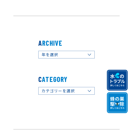
ARCHIVE
年を選択
全ての年
2025
CATEGORY
2024
2023
カテゴリーを選択
2022
全ての記事
2021
ソリューション事業
2020
当社からのお知らせ
2019
メンテナンス事業
2018
サニステーション事業