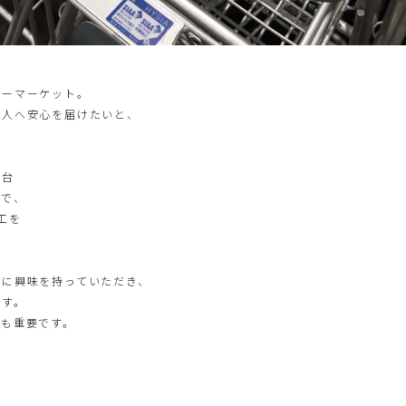
パーマーケット。
の人へ安心を届けたいと、
業台
まで、
工を
まに興味を持っていただき、
ます。
ても重要です。
、