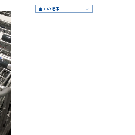
2021
全ての記事
2020
ソリューション事業
2019
当社からのお知らせ
2018
メンテナンス事業
2017
サニステーション事業
2016
水処理事業
2015
トータルクリーニング事業
2014
環境事業
2013
白アリ事業
害虫駆除事業
養蜂事業
感染症対策ソリューション
その他