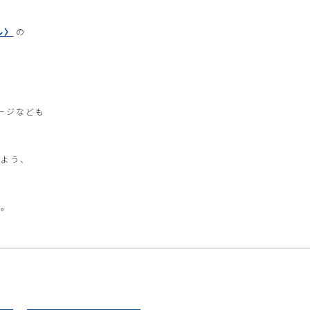
ル〉
の
ージなども
るよう、
い。